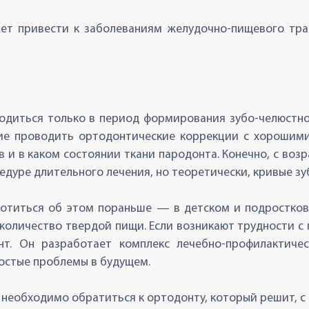
т привести к заболеваниям желудочно-пищевого тракт
одиться только в период формирования зубо-челюстной 
е проводить ортодонтические коррекции с хорошими р
бов и в каком состоянии ткани пародонта. Конечно, с 
едуре длительного лечения, но теоретически, кривые зу
ботиться об этом пораньше — в детском и подростков
количество твердой пищи. Если возникают трудности с 
нт. Он разработает комплекс лечебно-профилактиче
остые проблемы в будущем.
 необходимо обратиться к ортодонту, который решит, с 