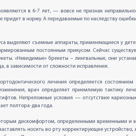
являются в 6-7 лет, — вовсе не признак неправильно
се придет в норму. А передаваемые по наследству ошибк
са выделяют съемные аппараты, применяющиеся у дете
формированным постоянным прикусом. Сейчас существу
кеты. «Невидимые» брекеты – лингвальные, они устанав
да, в зависимости от сложности исправления.
ортодонтического лечения определяется состоянием 
 изменения, врач определяет приемлемую тактику леч
ифтов. Непреложные условия — отсутствие кариозных 
ает полтора-два года.
екоторым дискомфортом, определенными временными и м
 заставлять носить во рту корректирующее устройство, 