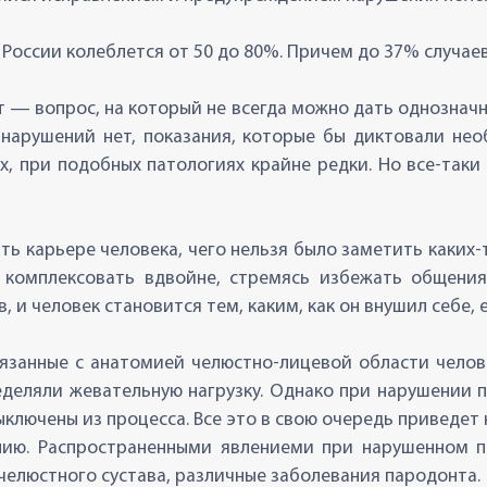
 России колеблется от 50 до 80%. Причем до 37% случа
 — вопрос, на который не всегда можно дать однозначны
нарушений нет, показания, которые бы диктовали нео
, при подобных патологиях крайне редки. Но все-таки
ь карьере человека, чего нельзя было заметить каких-т
т комплексовать вдвойне, стремясь избежать общен
, и человек становится тем, каким, как он внушил себе, 
вязанные с анатомией челюстно-лицевой области челов
деляли жевательную нагрузку. Однако при нарушении п
ыключены из процесса. Все это в свою очередь приведет
ию. Распространенными явлениеми при нарушенном п
челюстного сустава, различные заболевания пародонта.