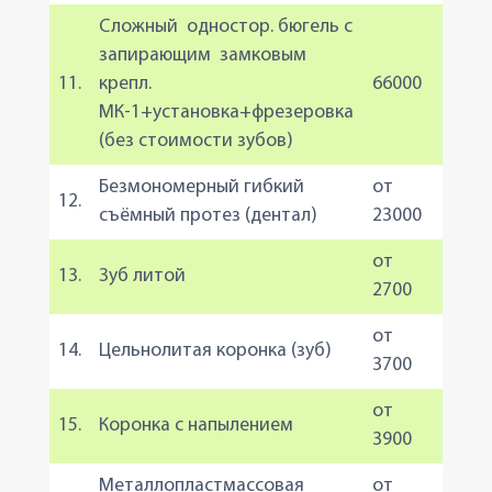
Сложный одностор. бюгель с
запирающим замковым
11.
крепл.
66000
МК-1+установка+фрезеровка
(без стоимости зубов)
Безмономерный гибкий
от
12.
съёмный протез (дентал)
23000
от
13.
Зуб литой
2700
от
14.
Цельнолитая коронка (зуб)
3700
от
15.
Коронка с напылением
3900
Металлопластмассовая
от