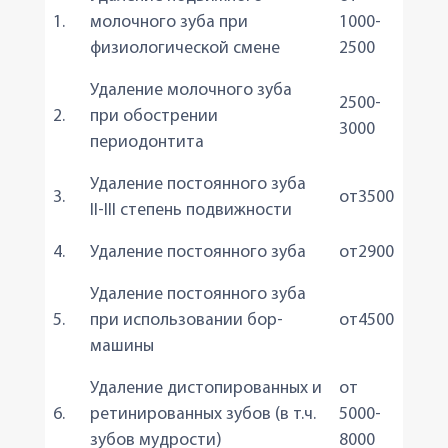
1.
молочного зуба при
1000-
физиологической смене
2500
Удаление молочного зуба
2500-
2.
при обострении
3000
периодонтита
Удаление постоянного зуба
3.
от3500
II-III степень подвижности
4.
Удаление постоянного зуба
от2900
Удаление постоянного зуба
5.
при использовании бор-
от4500
машины
Удаление дистопированных и
от
6.
ретинированных зубов (в т.ч.
5000-
зубов мудрости)
8000